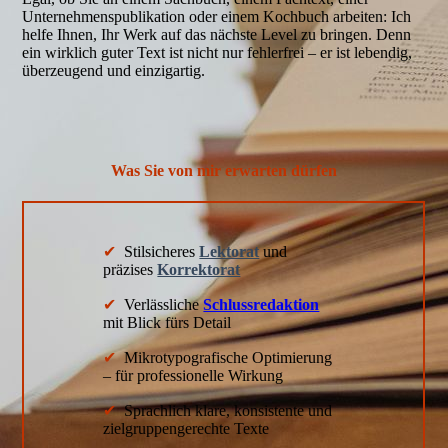
Unternehmenspublikation oder einem Kochbuch arbeiten: Ich
helfe Ihnen, Ihr Werk auf das nächste Level zu bringen. Denn
ein wirklich guter Text ist nicht nur fehlerfrei – er ist lebendig,
überzeugend und einzigartig.
Was Sie von mir erwarten dürfen
✔
Stilsicheres
Lektorat
und
präzises
Korrektorat
✔
Verlässliche
Schlussredaktion
mit Blick fürs Detail
✔
Mikrotypografische Optimierung
– für professionelle Wirkung
✔
Sprachlich klare, konsistente und
zielgruppengerechte Texte