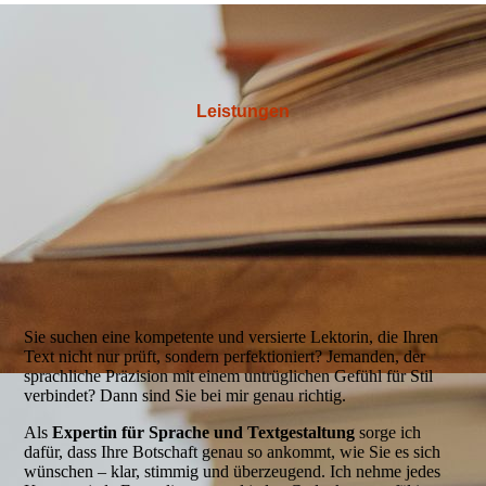
Leistungen
Sie suchen eine kompetente und versierte Lektorin, die Ihren
Text nicht nur prüft, sondern perfektioniert? Jemanden, der
sprachliche Präzision mit einem untrüglichen Gefühl für Stil
verbindet? Dann sind Sie bei mir genau richtig.
Als
Expertin für Sprache und Textgestaltung
sorge ich
dafür, dass Ihre Botschaft genau so ankommt, wie Sie es sich
wünschen – klar, stimmig und überzeugend. Ich nehme jedes