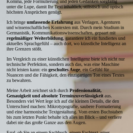
Komma, jede Formulierung und jeden Gedanken sorgfältig
unter die Lupe, damit Ihr Text inhaltlich, stilistisch und optisch
höchsten Ansprüchen genügt.
Ich bringe
umfassende Erfahrung
aus Verlagen, Agenturen
und wissenschaftlichen Kontexten mit. Durch mein Studium in
Germanistik, Kommunikationswissenschaften, gepaart mit
regelmäßiger Weiterbildung
, garantiere ich ein fundiertes und
aktuelles Sprachgefühl – auch dort, wo künstliche Intelligenz an
ihre Grenzen stößt.
Im Vergleich zu einer künstlichen Intelligenz biete ich nicht nur
technische Perfektion, sondern auch das, was eine Maschine
nicht leisten kann: ein
geschultes Auge
, ein Gefühl für
Nuancen und die Fähigkeit, den einzigartigen Ton eines Textes
zu bewahren.
Meine Arbeit zeichnet sich durch
Professionalität,
Genauigkeit und absolute Terminzuverlässigkeit
aus.
Besonders viel Wert lege ich auf die kleinen Details, die den
Unterschied machen: Mikrotypografie, saubere Formatierung
und eine harmonische Textgestaltung. Vom ersten Buchstaben
bis zum letzten Punkt behalte ich alles im Blick – und verliere
dabei nie das große Ganze aus den Augen.
Egal, ob Sie an einem Sachbuch, einem Fachtext, einer