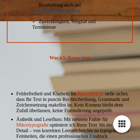
✔
Bearbeitung auch auf
Schweizerhochdeutsch
✔
Zuverlässigkeit, Sorgfalt und
Termintreue
Was ich Ihnen biete
Fehlerfreiheit und Klarheit: Im
Korrektorat
stelle sicher,
dass Ihr Text in puncto Rechtschreibung, Grammatik und
Zeichensetzung makellos ist. Kein Komma bleibt dem
Zufall überlassen, keine Formulierung ungeprüft.
Ästhetik und Lesefluss: Mit meinem Faible für
Mikrotypografie
optimiere ich Ihren Text bis ins kleinste
Detail – von korrekten Leerzeichen bis zu typografischen
Feinheiten, die einen professionellen Eindruck